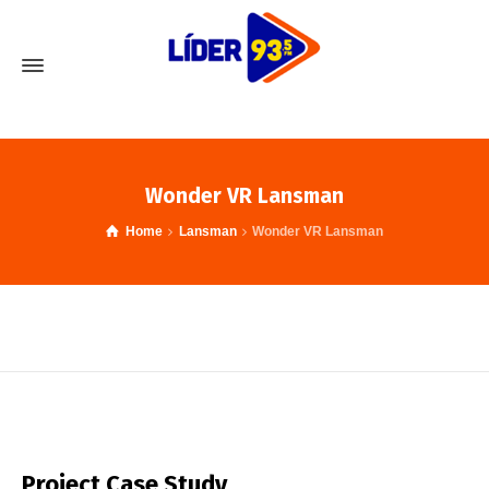
Wonder VR Lansman
Home
Lansman
Wonder VR Lansman
Project Case Study