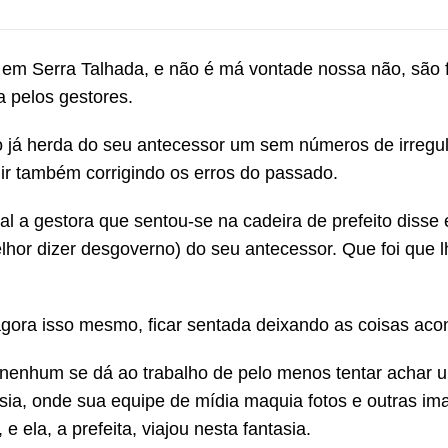
ui em Serra Talhada, e não é má vontade nossa não, são 
a pelos gestores.
ão já herda do seu antecessor um sem números de irregu
e ir também corrigindo os erros do passado.
nal a gestora que sentou-se na cadeira de prefeito disse 
hor dizer desgoverno) do seu antecessor. Que foi que l
 agora isso mesmo, ficar sentada deixando as coisas ac
enhum se dá ao trabalho de pelo menos tentar achar 
sia, onde sua equipe de mídia maquia fotos e outras im
ela, a prefeita, viajou nesta fantasia.