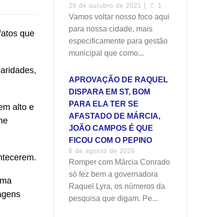
20 de outubro de 2021 |
1
Vamos voltar nosso foco aqui
para nossa cidade, mais
fatos que
especificamente para gestão
municipal que como...
laridades,
APROVAÇÃO DE RAQUEL
DISPARA EM ST, BOM
PARA ELA TER SE
em alto e
AFASTADO DE MÁRCIA,
he
JOÃO CAMPOS É QUE
FICOU COM O PEPINO
6 de agosto de 2026
ontecerem.
Romper com Márcia Conrado
só fez bem a governadora
uma
Raquel Lyra, os números da
agens
pesquisa que digam. Pe...