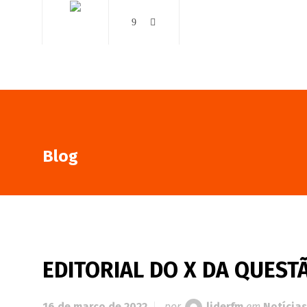
AO VIVO
NOTÍCIAS
Blog
EDITORIAL DO X DA QUESTÃ
16 de março de 2022
por
liderfm
em
Notícias