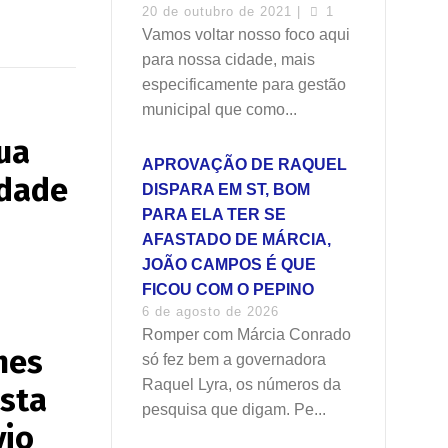
20 de outubro de 2021 |
1
Vamos voltar nosso foco aqui
para nossa cidade, mais
especificamente para gestão
municipal que como...
ua
APROVAÇÃO DE RAQUEL
idade
DISPARA EM ST, BOM
PARA ELA TER SE
AFASTADO DE MÁRCIA,
JOÃO CAMPOS É QUE
FICOU COM O PEPINO
6 de agosto de 2026
Romper com Márcia Conrado
mes
só fez bem a governadora
Raquel Lyra, os números da
ista
pesquisa que digam. Pe...
vio