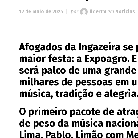
12 de maio de 2025
por
liderfm
em
Notícias
Afogados da Ingazeira se 
maior festa: a Expoagro. E
será palco de uma grande 
milhares de pessoas em 
música, tradição e alegria
O primeiro pacote de atra
de peso da música naciona
Lima, Pablo, Limão com Mel,