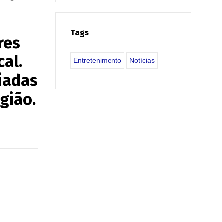
Tags
res
cal.
Entretenimento
Notícias
ciadas
gião.