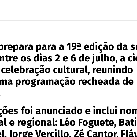
prepara para a 19ª edição da s
ntre os dias 2 e 6 de julho, a c
celebração cultural, reunindo
uma programação recheada de
.
ções foi anunciado e inclui no
l e regional: Léo Foguete, Bat
 Jorge Vercillo, Zé Cantor, Flá