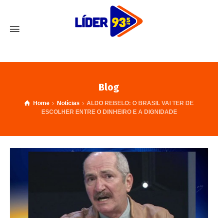
Blog
Home
Notícias
ALDO REBELO: O BRASIL VAI TER DE
ESCOLHER ENTRE O DINHEIRO E A DIGNIDADE