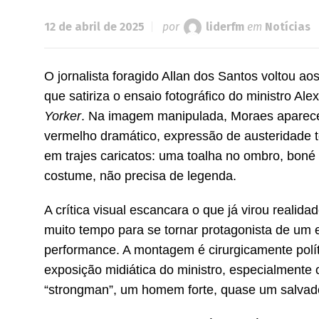
12 de abril de 2025
por
liderfm
em
Notícias
O jornalista foragido Allan dos Santos voltou 
que satiriza o ensaio fotográfico do ministro A
Yorker
. Na imagem manipulada, Moraes aparece
vermelho dramático, expressão de austeridade t
em trajes caricatos: uma toalha no ombro, boné
costume, não precisa de legenda.
A crítica visual escancara o que já virou reali
muito tempo para se tornar protagonista de um e
performance. A montagem é cirurgicamente pol
exposição midiática do ministro, especialmente 
“strongman”, um homem forte, quase um salvad