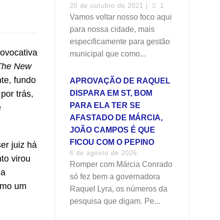
20 de outubro de 2021 |
1
Vamos voltar nosso foco aqui
para nossa cidade, mais
especificamente para gestão
rovocativa
municipal que como...
The New
te, fundo
APROVAÇÃO DE RAQUEL
por trás,
DISPARA EM ST, BOM
PARA ELA TER SE
e
AFASTADO DE MÁRCIA,
JOÃO CAMPOS É QUE
FICOU COM O PEPINO
er juiz há
6 de agosto de 2026
to virou
Romper com Márcia Conrado
 a
só fez bem a governadora
como um
Raquel Lyra, os números da
pesquisa que digam. Pe...