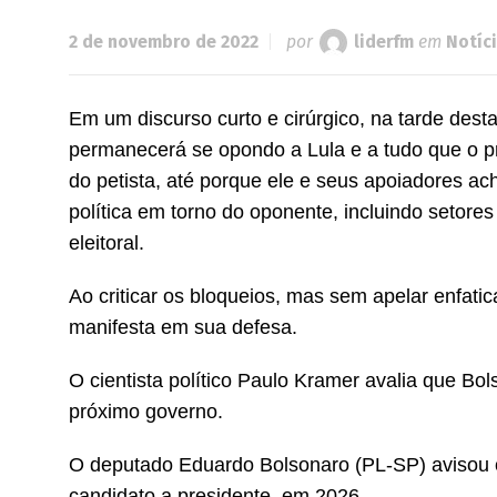
2 de novembro de 2022
por
liderfm
em
Notíc
Em um discurso curto e cirúrgico, na tarde desta
permanecerá se opondo a Lula e a tudo que o pre
do petista, até porque ele e seus apoiadores a
política em torno do oponente, incluindo setores
eleitoral.
Ao criticar os bloqueios, mas sem apelar enfati
manifesta em sua defesa.
O cientista político Paulo Kramer avalia que Bo
próximo governo.
O deputado Eduardo Bolsonaro (PL-SP) avisou 
candidato a presidente, em 2026.