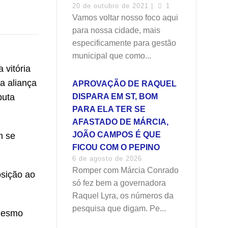
20 de outubro de 2021 |
1
Vamos voltar nosso foco aqui
para nossa cidade, mais
especificamente para gestão
municipal que como...
 vitória
a aliança
APROVAÇÃO DE RAQUEL
puta
DISPARA EM ST, BOM
PARA ELA TER SE
AFASTADO DE MÁRCIA,
JOÃO CAMPOS É QUE
m se
FICOU COM O PEPINO
6 de agosto de 2026
Romper com Márcia Conrado
osição ao
só fez bem a governadora
Raquel Lyra, os números da
pesquisa que digam. Pe...
 mesmo