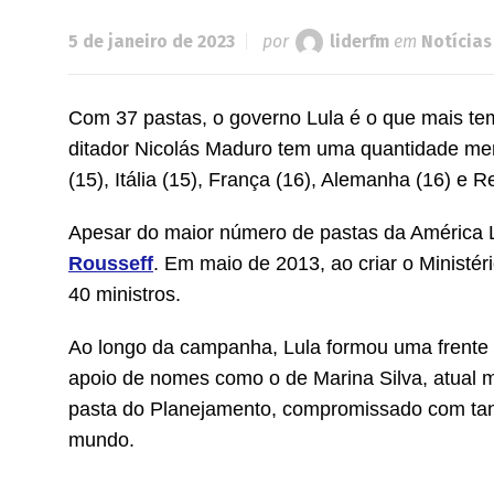
5 de janeiro de 2023
por
liderfm
em
Notícias
Com 37 pastas, o governo Lula é o que mais tem 
ditador Nicolás Maduro tem uma quantidade meno
(15), Itália (15), França (16), Alemanha (16) e R
Apesar do maior número de pastas da América La
Rousseff
. Em maio de 2013, ao criar o Ministé
40 ministros.
Ao longo da campanha, Lula formou uma frente 
apoio de nomes como o de Marina Silva, atual m
pasta do Planejamento, compromissado com tanta 
mundo.