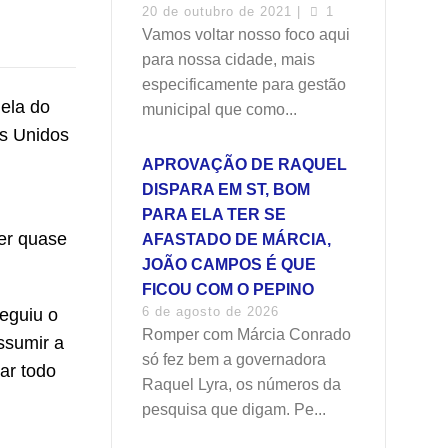
20 de outubro de 2021 |
1
Vamos voltar nosso foco aqui
para nossa cidade, mais
especificamente para gestão
uela do
municipal que como...
os Unidos
APROVAÇÃO DE RAQUEL
DISPARA EM ST, BOM
PARA ELA TER SE
ter quase
AFASTADO DE MÁRCIA,
JOÃO CAMPOS É QUE
FICOU COM O PEPINO
6 de agosto de 2026
eguiu o
Romper com Márcia Conrado
ssumir a
só fez bem a governadora
ar todo
Raquel Lyra, os números da
pesquisa que digam. Pe...