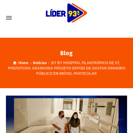
Blog
Home
Notícias
BY BY HOSPITAL FILANTRÓPICO DE ST,
PREFEITURA ABANDONA PROJETO DEPOIS DE GASTAR DINHEIRO
PÚBLICO EM IMÓVEL PARTICULAR