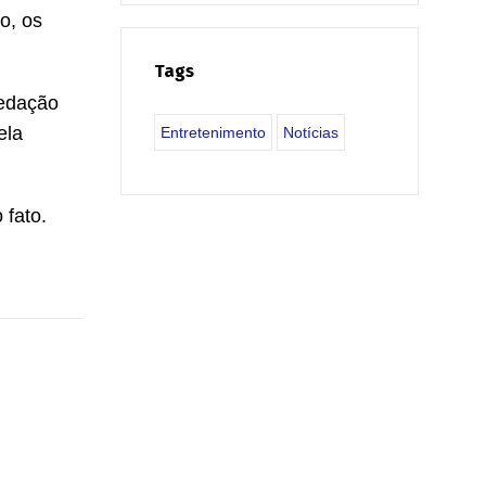
o, os
Tags
redação
ela
Entretenimento
Notícias
 fato.