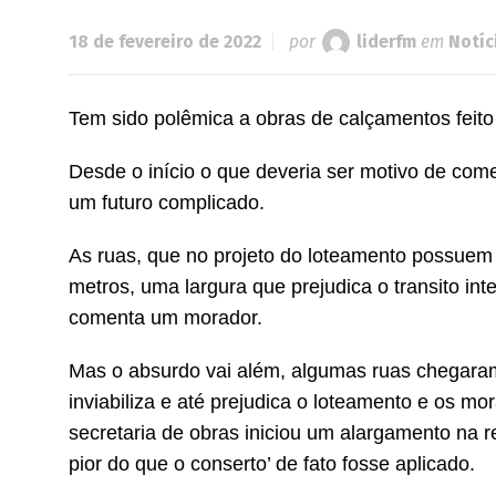
18 de fevereiro de 2022
por
liderfm
em
Notíc
Tem sido polêmica a obras de calçamentos feito 
Desde o início o que deveria ser motivo de co
um futuro complicado.
As ruas, que no projeto do loteamento possuem
metros, uma largura que prejudica o transito int
comenta um morador.
Mas o absurdo vai além, algumas ruas chegaram
inviabiliza e até prejudica o loteamento e os 
secretaria de obras iniciou um alargamento na r
pior do que o conserto’ de fato fosse aplicado.