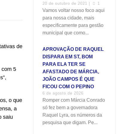
20 de outubro de 2021 |
1
Vamos voltar nosso foco aqui
para nossa cidade, mais
especificamente para gestão
municipal que como...
ativas de
APROVAÇÃO DE RAQUEL
DISPARA EM ST, BOM
PARA ELA TER SE
e com 5
AFASTADO DE MÁRCIA,
s”,
JOÃO CAMPOS É QUE
FICOU COM O PEPINO
6 de agosto de 2026
os, o que
Romper com Márcia Conrado
só fez bem a governadora
ensa, a
Raquel Lyra, os números da
o saiu
pesquisa que digam. Pe...