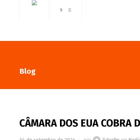
AO VIVO
NOTÍCIAS
Blog
CÂMARA DOS EUA COBRA D
14 de setembro de 2024
por
liderfm
em
Notí