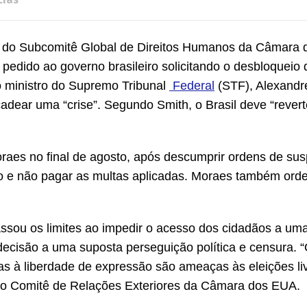
e do Subcomitê Global de Direitos Humanos da Câmara 
edido ao governo brasileiro solicitando o desbloqueio 
 do ministro do Supremo Tribunal
Federal
(STF), Alexandr
dear uma “crise”. Segundo Smith, o Brasil deve “revert
oraes no final de agosto, após descumprir ordens de su
ão e não pagar as multas aplicadas. Moraes também ord
passou os limites ao impedir o acesso dos cidadãos a um
ecisão a uma suposta perseguição política e censura. “
s à liberdade de expressão são ameaças às eleições liv
ra o Comitê de Relações Exteriores da Câmara dos EUA.