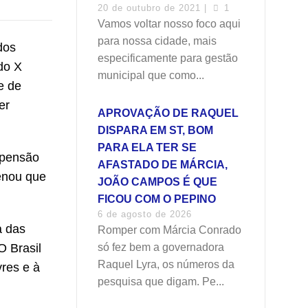
20 de outubro de 2021 |
1
Vamos voltar nosso foco aqui
para nossa cidade, mais
dos
especificamente para gestão
do X
municipal que como...
e de
er
APROVAÇÃO DE RAQUEL
DISPARA EM ST, BOM
PARA ELA TER SE
spensão
AFASTADO DE MÁRCIA,
enou que
JOÃO CAMPOS É QUE
FICOU COM O PEPINO
6 de agosto de 2026
a das
Romper com Márcia Conrado
O Brasil
só fez bem a governadora
Raquel Lyra, os números da
res e à
pesquisa que digam. Pe...