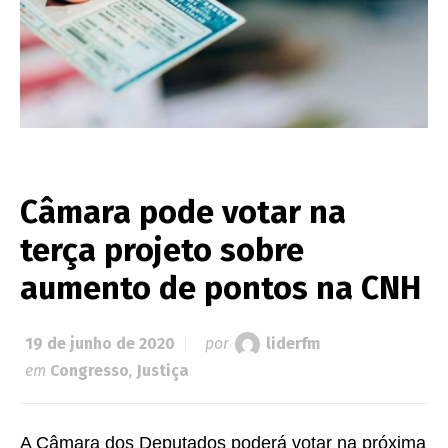
Câmara pode votar na
terça projeto sobre
aumento de pontos na CNH
19 de junho de 2020
por
liderfm
em
Congresso
,
Justiça
A Câmara dos Deputados poderá votar na próxima