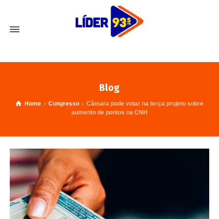
Blog
Home
Congresso
Câmara pode votar na terça projeto sobre
aumento de pontos na CNH