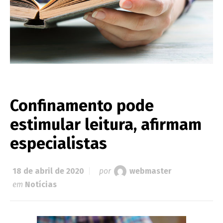
Confinamento pode
estimular leitura, afirmam
especialistas
18 de abril de 2020
por
webmaster
em
Notícias