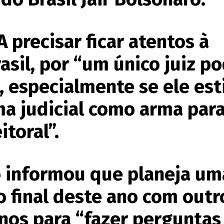
 precisar ficar atentos à
rasil, por “um único juiz p
 especialmente se ele est
ma judicial como arma par
itoral”.
o informou que planeja um
o final deste ano com outr
nos para “fazer perguntas