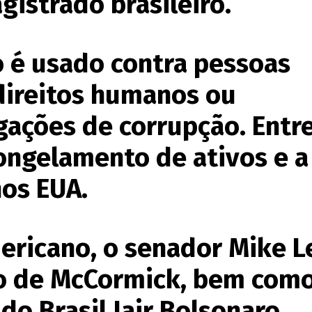
istrado brasileiro.
o é usado contra pessoas
 direitos humanos ou
gações de corrupção. Entre
ongelamento de ativos e a
nos EUA.
ericano, o senador Mike L
o de McCormick, bem como
do Brasil Jair Bolsonaro.