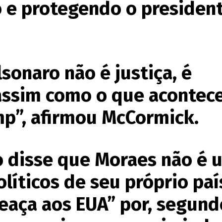
o e protegendo o presiden
lsonaro não é justiça, é
 assim como o que acontec
p”, afirmou McCormick.
 disse que Moraes não é 
íticos de seu próprio paí
aça aos EUA” por, segund