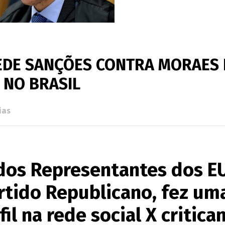
EDE SANÇÕES CONTRA MORAES
 NO BRASIL
ias
os Representantes dos E
rtido Republicano, fez um
il na rede social X critica