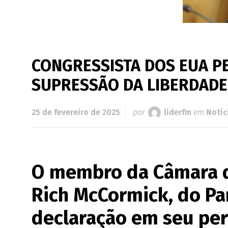
CONGRESSISTA DOS EUA P
SUPRESSÃO DA LIBERDADE
25 de fevereiro de 2025
por
liderfm
em
Notíc
O membro da Câmara d
Rich McCormick, do Pa
declaração em seu perf