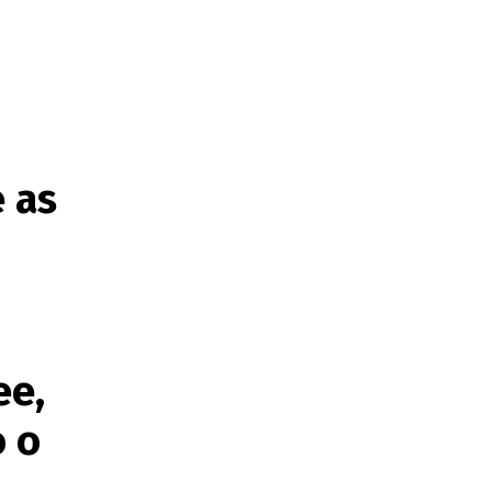
 as
ee,
 o