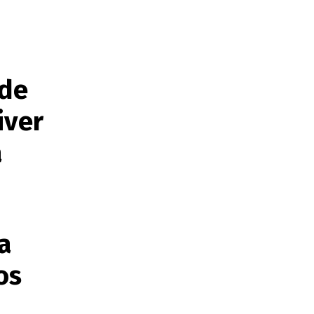
ode
iver
a
a
os