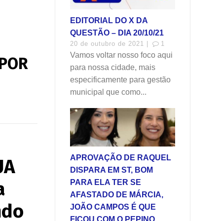
EDITORIAL DO X DA
QUESTÃO – DIA 20/10/21
20 de outubro de 2021 |
1
Vamos voltar nosso foco aqui
 POR
para nossa cidade, mais
especificamente para gestão
municipal que como...
APROVAÇÃO DE RAQUEL
UA
DISPARA EM ST, BOM
a
PARA ELA TER SE
AFASTADO DE MÁRCIA,
ndo
JOÃO CAMPOS É QUE
FICOU COM O PEPINO