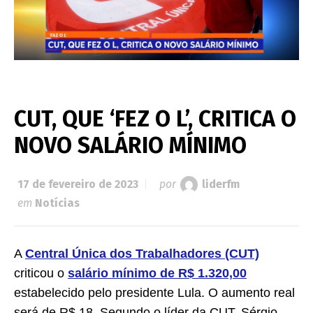
CUT, QUE ‘FEZ O L’, CRITICA O
NOVO SALÁRIO MÍNIMO
17 de fevereiro de 2023
por
liderfm
em
Notícias
A
Central Única dos Trabalhadores (CUT)
criticou o
salário mínimo de R$ 1.320,00
estabelecido pelo presidente Lula. O aumento real
será de R$ 18. Segundo o líder da CUT, Sérgio