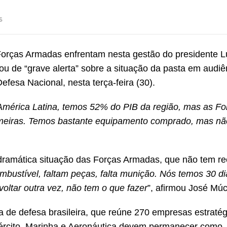
s
orças Armadas enfrentam nesta gestão do presidente Lu
ou de “grave alerta” sobre a situação da pasta em audiê
fesa Nacional, nesta terça-feira (30).
América Latina, temos 52% do PIB da região, mas as Fo
rimeiras. Temos bastante equipamento comprado, mas n
 dramática situação das Forças Armadas, que não tem r
ombustível, faltam peças, falta munição. Nós temos 30 d
voltar outra vez, não tem o que fazer
”, afirmou José Múc
ia de defesa brasileira, que reúne 270 empresas estratég
xército, Marinha e Aeronáutica devem permanecer como