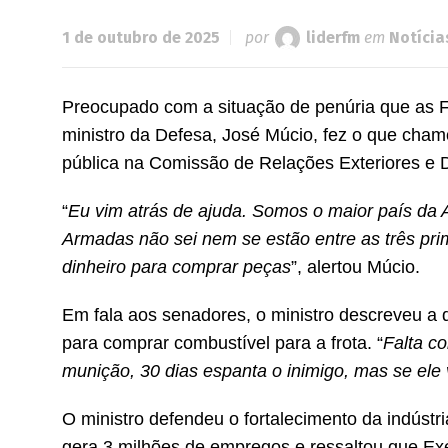
1 de outubro de 2025
por
liderfm
em
Notícia
Preocupado com a situação de penúria que as F
ministro da Defesa, José Múcio, fez o que cham
pública na Comissão de Relações Exteriores e De
“
Eu vim atrás de ajuda. Somos o maior país da 
Armadas não sei nem se estão entre as três p
dinheiro para comprar peças
”, alertou Múcio.
Em fala aos senadores, o ministro descreveu a
para comprar combustível para a frota. “
Falta c
munição, 30 dias espanta o inimigo, mas se ele 
O ministro defendeu o fortalecimento da indústr
gera 3 milhões de empregos e ressaltou que E