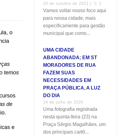
20 de outubro de 2021 |
1
Vamos voltar nosso foco aqui
para nossa cidade, mais
especificamente para gestão
la, o
municipal que como...
ncia
UMA CIDADE
ABANDONADA; EM ST
rças
MORADORES DE RUA
ão temos
FAZEM SUAS
NECESSIDADES EM
PRAÇA PÚBLICA, A LUZ
ecursos
DO DIA
24 de julho de 2026
ias de
Uma fotografia registrada
io.
nesta quinta-feira (23) na
Praça Sérgio Magalhães, um
icas e
dos principais cartõ...