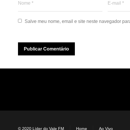
Salve meu nome, email e site neste navegador par
© 2020 Líder do Vale FM
Home
Ao Vivo