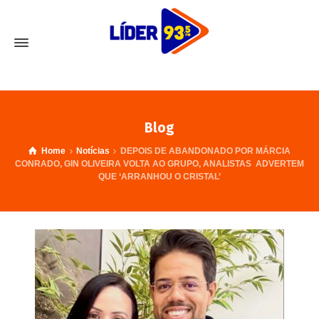
Blog
Home
Notícias
DEPOIS DE ABANDONADO POR MÁRCIA
CONRADO, GIN OLIVEIRA VOLTA AO GRUPO, ANALISTAS ADVERTEM
QUE ‘ARRANHOU O CRISTAL’