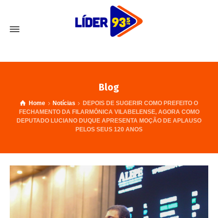
Blog
Home
Notícias
DEPOIS DE SUGERIR COMO PREFEITO O
FECHAMENTO DA FILARMÔNICA VILABELENSE, AGORA COMO
DEPUTADO LUCIANO DUQUE APRESENTA MOÇÃO DE APLAUSO
PELOS SEUS 120 ANOS