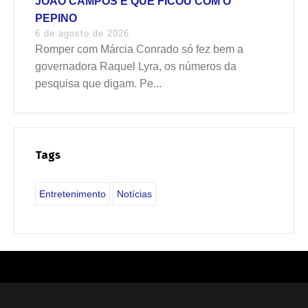
JOÃO CAMPOS É QUE FICOU COM O
PEPINO
6 de agosto de 2026
Romper com Márcia Conrado só fez bem a
governadora Raquel Lyra, os números da
pesquisa que digam. Pe...
Tags
Entretenimento
Notícias