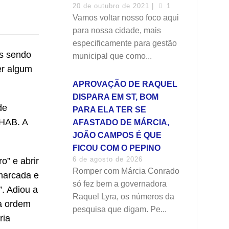
20 de outubro de 2021 |
1
Vamos voltar nosso foco aqui
para nossa cidade, mais
especificamente para gestão
es sendo
municipal que como...
er algum
APROVAÇÃO DE RAQUEL
DISPARA EM ST, BOM
de
PARA ELA TER SE
EHAB. A
AFASTADO DE MÁRCIA,
JOÃO CAMPOS É QUE
FICOU COM O PEPINO
6 de agosto de 2026
o” e abrir
Romper com Márcia Conrado
 marcada e
só fez bem a governadora
. Adiou a
Raquel Lyra, os números da
a ordem
pesquisa que digam. Pe...
ria