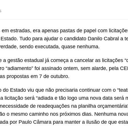
s
s em estradas, era apenas pastas de papel com licitaçõ
 Estado. Tudo para ajudar o candidato Danilo Cabral a t
 verdade, sendo executada, quase nenhuma.
a gestão estadual já começa a cancelar as licitações “
eiro “adiamento” foi assinado ontem, sem alarde, pela C
as propostas em 7 de outubro.
o Estado viu que não precisaria continuar com o “teatr
e a licitação será “adiada e tão logo uma nova data será
 necessidade de readequações na planilha orçamentária”
uirão o mesmo caminho nos próximos dias. Nenhuma nov
nada por Paulo Câmara para manter a ilusão de que esta