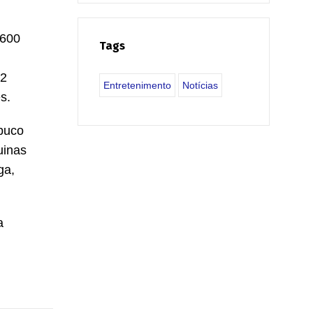
 600
Tags
 2
Entretenimento
Notícias
s.
buco
uinas
ga,
a