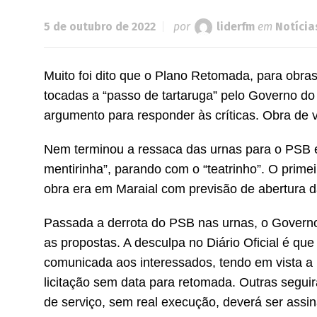
5 de outubro de 2022
por
liderfm
em
Notícia
Muito foi dito que o Plano Retomada, para obra
tocadas a “passo de tartaruga” pelo Governo do
argumento para responder às críticas. Obra de
Nem terminou a ressaca das urnas para o PSB e 
mentirinha”, parando com o “teatrinho”. O prim
obra era em Maraial com previsão de abertura d
Passada a derrota do PSB nas urnas, o Governo d
as propostas. A desculpa no Diário Oficial é qu
comunicada aos interessados, tendo em vista a
licitação sem data para retomada. Outras seg
de serviço, sem real execução, deverá ser assi