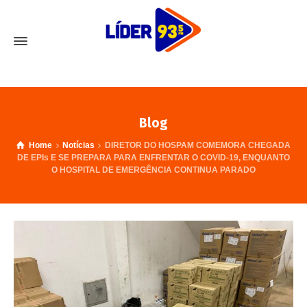
Blog
Home
Notícias
DIRETOR DO HOSPAM COMEMORA CHEGADA
DE EPIs E SE PREPARA PARA ENFRENTAR O COVID-19, ENQUANTO
O HOSPITAL DE EMERGÊNCIA CONTINUA PARADO