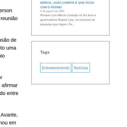
MÁRCIA, JOÃO CAMPOS É QUE FICOU
COM O PEPINO
derson
6 de agosto de 2026
Romper com Márcia Conrado só fez bem a
 reunião
governadora Raquel Lyra, os números da
pesquisa que digam. Pe...
lusão de
ito uma
Tags
pio
Entretenimento
Notícias
r
 afirmar
ido entre
 Avante,
rmou em