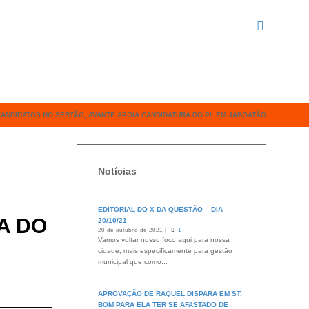
CANDIDATOS NO SERTÃO, AVANTE APOIA CANDIDATURA DO PL EM JABOATÃO
Notícias
EDITORIAL DO X DA QUESTÃO – DIA
A DO
20/10/21
20 de outubro de 2021 |
1
Vamos voltar nosso foco aqui para nossa
cidade, mais especificamente para gestão
municipal que como...
APROVAÇÃO DE RAQUEL DISPARA EM ST,
BOM PARA ELA TER SE AFASTADO DE