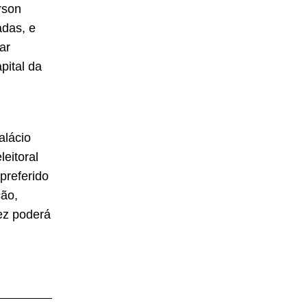
rson
adas, e
ar
pital da
alácio
eitoral
preferido
ção,
vez poderá