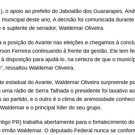
1), o apoio ao prefeito do Jaboatão dos Guararapes, An
to municipal deste ano. A decisão foi comunicada durante
e e suplente de senador, Waldemar Oliveira.
ria a posição do Avante nas eleições e chegamos à conc
son Ferreira continuando à frente da gestão. Ele tem fe
 à disposição para ajudá-lo, na certeza de que o municí
”, ressaltou Waldemar Oliveira.
te estadual do Avante, Waldemar Oliveira surpreende po
 uma rádio de Serra Talhada o presidente foi taxativo ao
os ao partido, e o outro é o clima de animosidade conhec
 Waldemar e o principal líder do seu grupo.
ntigo PR) trabalha abertamente para o fortalecimento do
eu irmão Waldemar. O deputado Federal nunca se confo