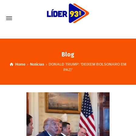
Blog
Home
Notícias
DONALD TRUMP: ‘DEIXEM BOLSONARO EM
PAZ!’