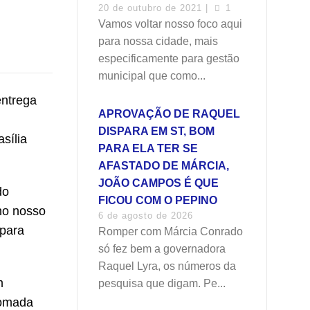
20 de outubro de 2021 |
1
Vamos voltar nosso foco aqui
para nossa cidade, mais
especificamente para gestão
municipal que como...
entrega
APROVAÇÃO DE RAQUEL
DISPARA EM ST, BOM
sília
PARA ELA TER SE
AFASTADO DE MÁRCIA,
JOÃO CAMPOS É QUE
do
FICOU COM O PEPINO
no nosso
6 de agosto de 2026
 para
Romper com Márcia Conrado
só fez bem a governadora
Raquel Lyra, os números da
m
pesquisa que digam. Pe...
tomada