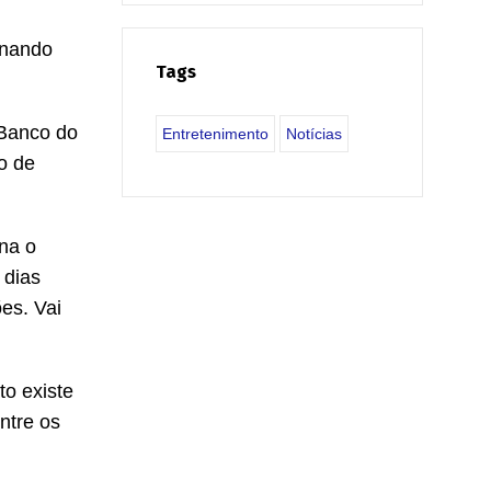
rnando
Tags
 Banco do
Entretenimento
Notícias
to de
na o
 dias
ões. Vai
to existe
ntre os