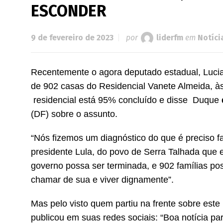
ESCONDER
9 de fevereiro de 2023
por
liderfm
em
Notíci
Recentemente o agora deputado estadual, Lucia
de 902 casas do Residencial Vanete Almeida, 
residencial está 95% concluído e disse Duque
(DF) sobre o assunto.
“Nós fizemos um diagnóstico do que é preciso f
presidente Lula, do povo de Serra Talhada que
governo possa ser terminada, e 902 famílias po
chamar de sua e viver dignamente”.
Mas pelo visto quem partiu na frente sobre est
publicou em suas redes sociais: “Boa notícia p