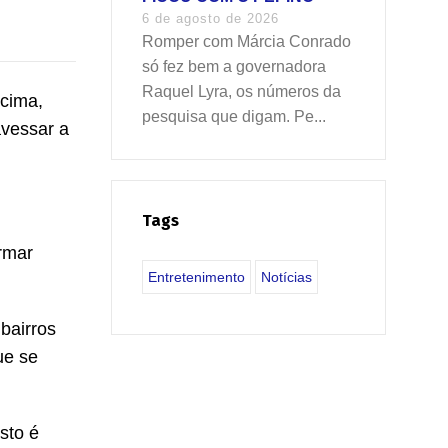
6 de agosto de 2026
Romper com Márcia Conrado
só fez bem a governadora
Raquel Lyra, os números da
 cima,
pesquisa que digam. Pe...
avessar a
Tags
rmar
Entretenimento
Notícias
bairros
ue se
sto é