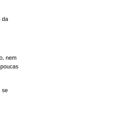
a da
mo, nem
s poucas
 se