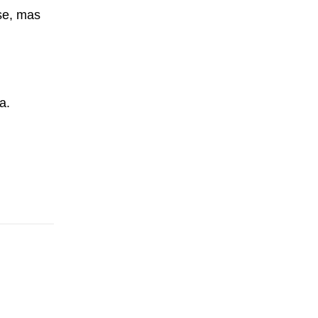
se, mas
a.