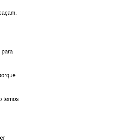
meaçam.
 para
 porque
ão temos
er