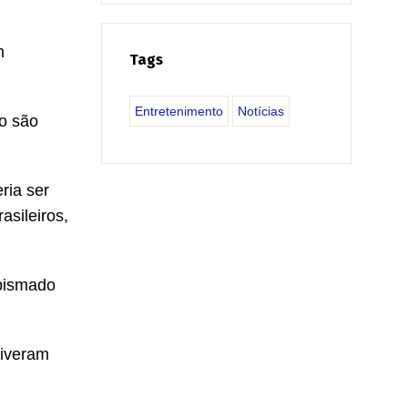
m
Tags
Entretenimento
Notícias
o são
ria ser
asileiros,
abismado
tiveram