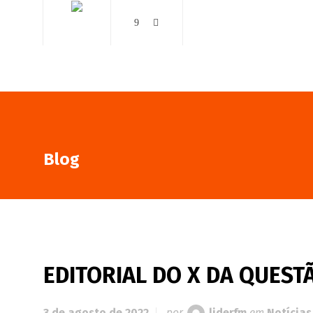
AO VIVO
NOTÍCIAS
Blog
EDITORIAL DO X DA QUEST
3 de agosto de 2022
por
liderfm
em
Notícias