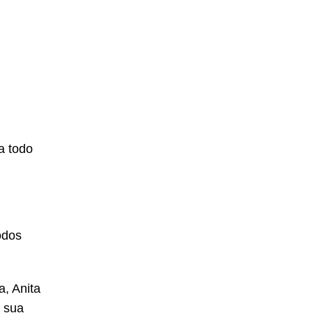
a todo
odos
, Anita
a sua