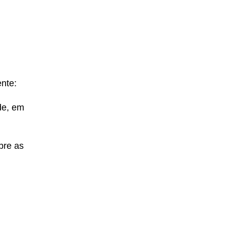
nte:
de, em
bre as