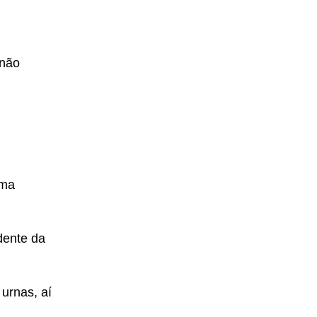
 não
uma
dente da
urnas, aí