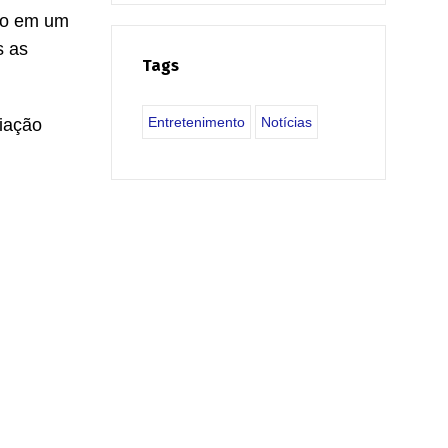
do em um
s as
Tags
Entretenimento
Notícias
iação