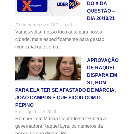
DO X DA
QUESTÃO –
DIA 20/10/21
20 de outubro de 2021 |
1
Vamos voltar nosso foco aqui para nossa
cidade, mais especificamente para gestão
municipal que como...
APROVAÇÃO
DE RAQUEL
DISPARA EM
ST, BOM
PARA ELA TER SE AFASTADO DE MÁRCIA,
JOÃO CAMPOS É QUE FICOU COM O
PEPINO
6 de agosto de 2026
Romper com Márcia Conrado só fez bem a
governadora Raquel Lyra, os números da
pesquisa que digam. Pe...