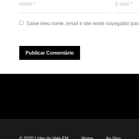
Salve meu nome, email e site neste navegador par
© 2020 Líder do Vale FM
Home
Ao Vivo