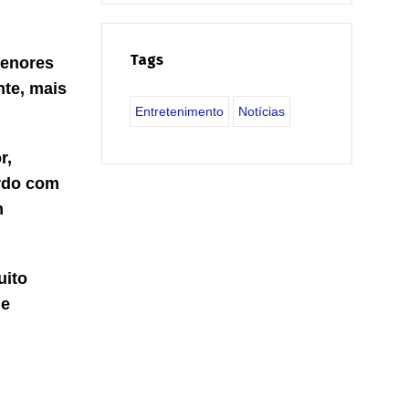
Tags
menores
nte, mais
Entretenimento
Notícias
r,
ordo com
m
uito
de