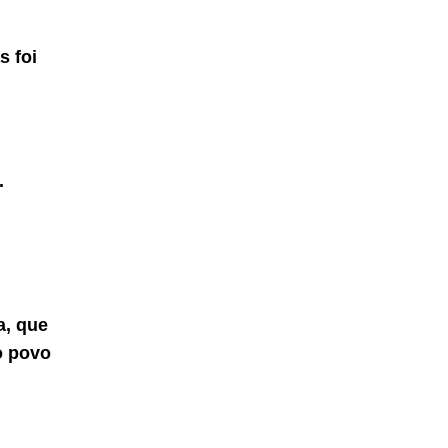
s foi
.
a, que
o povo