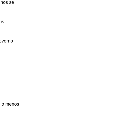
enos se
us
overno
pelo menos