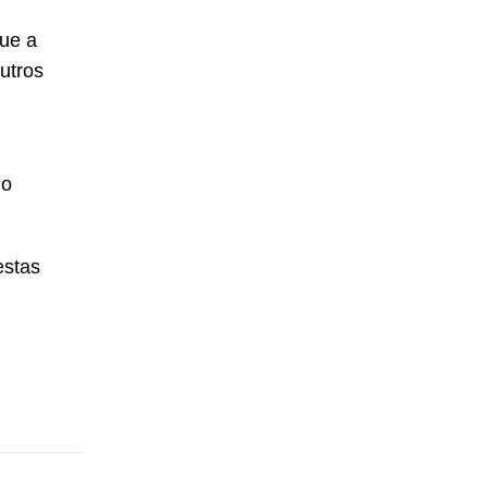
que a
utros
 o
estas