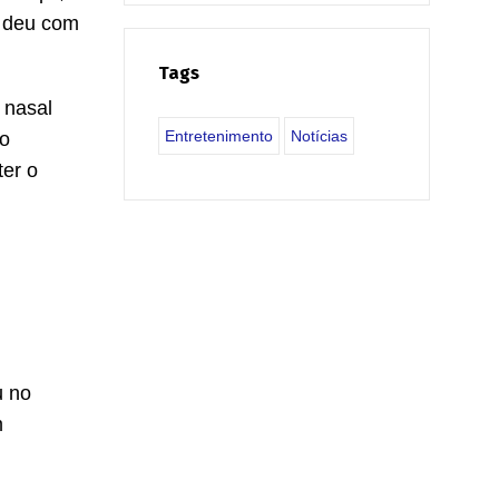
l deu com
Tags
 nasal
Entretenimento
Notícias
ão
ter o
u no
m