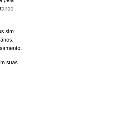
a pela
stando
os sim
ários,
nsamento.
 em suas