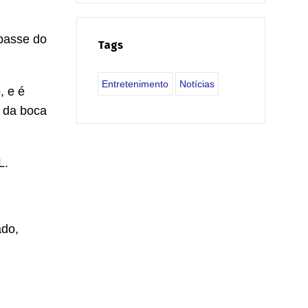
epasse do
Tags
Entretenimento
Notícias
, e é
 da boca
L.
ado,