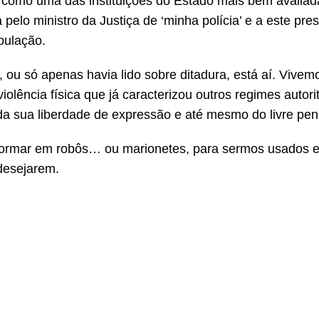
 como uma das instituições do Estado mais bem avaliad
elo ministro da Justiça de ‘minha polícia’ e a este pre
pulação.
ou só apenas havia lido sobre ditadura, está aí. Vivem
lência física que já caracterizou outros regimes autorit
da sua liberdade de expressão e até mesmo do livre pe
ansformar em robôs… ou marionetes, para sermos usados
 desejarem.