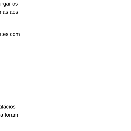
urgar os
enas aos
uetes com
alácios
ca foram