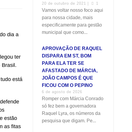
20 de outubro de 2021 |
1
Vamos voltar nosso foco aqui
para nossa cidade, mais
especificamente para gestão
municipal que como...
do dia a
APROVAÇÃO DE RAQUEL
DISPARA EM ST, BOM
legou ter
PARA ELA TER SE
Brasil.
AFASTADO DE MÁRCIA,
JOÃO CAMPOS É QUE
tudo está
FICOU COM O PEPINO
6 de agosto de 2026
Romper com Márcia Conrado
e defende
só fez bem a governadora
os
Raquel Lyra, os números da
e estão
pesquisa que digam. Pe...
 as fitas