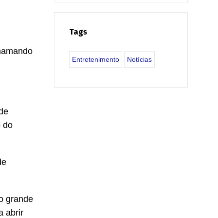
Tags
chamando
Entretenimento
Notícias
de
o do
de
o grande
 abrir