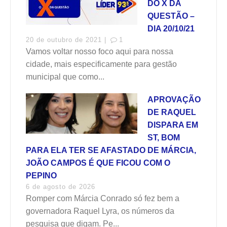
DO X DA
QUESTÃO –
DIA 20/10/21
20 de outubro de 2021 |
1
Vamos voltar nosso foco aqui para nossa
cidade, mais especificamente para gestão
municipal que como...
APROVAÇÃO
DE RAQUEL
DISPARA EM
ST, BOM
PARA ELA TER SE AFASTADO DE MÁRCIA,
JOÃO CAMPOS É QUE FICOU COM O
PEPINO
6 de agosto de 2026
Romper com Márcia Conrado só fez bem a
governadora Raquel Lyra, os números da
pesquisa que digam. Pe...