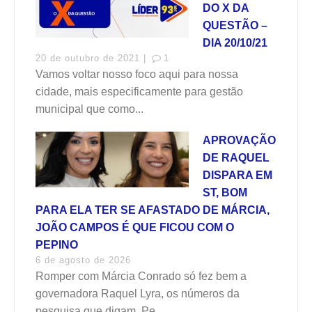
DO X DA
QUESTÃO –
DIA 20/10/21
20 de outubro de 2021 |
1
Vamos voltar nosso foco aqui para nossa
cidade, mais especificamente para gestão
municipal que como...
APROVAÇÃO
DE RAQUEL
DISPARA EM
ST, BOM
PARA ELA TER SE AFASTADO DE MÁRCIA,
JOÃO CAMPOS É QUE FICOU COM O
PEPINO
6 de agosto de 2026
Romper com Márcia Conrado só fez bem a
governadora Raquel Lyra, os números da
pesquisa que digam. Pe...