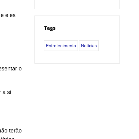
e eles
Tags
Entretenimento
Notícias
esentar o
 a si
não terão