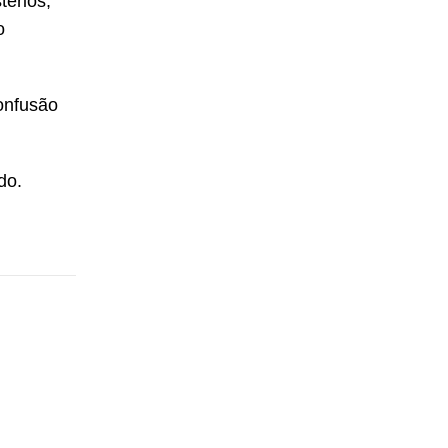
térios,
o
onfusão
do.