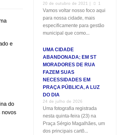
20 de outubro de 2021 |
1
Vamos voltar nosso foco aqui
para nossa cidade, mais
uma
especificamente para gestão
municipal que como...
ado e
UMA CIDADE
ABANDONADA; EM ST
MORADORES DE RUA
FAZEM SUAS
NECESSIDADES EM
PRAÇA PÚBLICA, A LUZ
DO DIA
24 de julho de 2026
ina do
Uma fotografia registrada
s novos
nesta quinta-feira (23) na
Praça Sérgio Magalhães, um
dos principais cartõ...