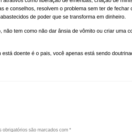
 atrativos como liberação de emendas, criação de minis
s e conselhos, resolvem o problema sem ter de fechar 
bastecidos de poder que se transforma em dinheiro.
 não tem como não dar ânsia de vômito ou criar uma c
m está doente é o pais, você apenas está sendo doutrina
 obrigatórios são marcados com
*