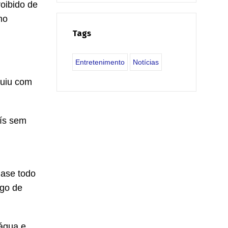
roibido de
mo
Tags
Entretenimento
Notícias
guiu com
ís sem
uase todo
ego de
rágua e