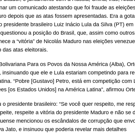
nar um comunicado atestando que foi fraude as eleiçõe
uro depois que as atas fossem apresentadas. Era a gota
o presidente brasileiro Luiz Inácio Lula da Silva (PT) em
 questionou a posição do Brasil, que, assim como outros
ece a “vitória” de Nicolás Maduro nas eleições venezue
 das atas eleitorais.
 Bolivariana Para os Povos da Nossa América (Alba), Or
, insinuando que ele e Lula estariam competindo para r
tina. “Pobre [Gustavo] Petro, está em competição com 
ees [os Estados Unidos] na América Latina”, afirmou Ort
 o presidente brasileiro: “Se você quer respeito, me resp
peite, respeite a vitória do presidente Maduro e não se 
raguense mencionou os escândalos de corrupção que env
 Jato, e insinuou que poderia revelar mais detalhes