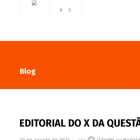
AO VIVO
NOTÍCIAS
Blog
EDITORIAL DO X DA QUEST
30 de agosto de 2024
por
liderfm
em
Notíci