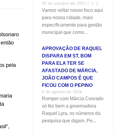
20 de outubro de 2021 |
1
Vamos voltar nosso foco aqui
para nossa cidade, mais
especificamente para gestão
municipal que como...
olsonaro
 então
APROVAÇÃO DE RAQUEL
DISPARA EM ST, BOM
PARA ELA TER SE
os pela
AFASTADO DE MÁRCIA,
JOÃO CAMPOS É QUE
FICOU COM O PEPINO
6 de agosto de 2026
omaria
Romper com Márcia Conrado
ta
só fez bem a governadora
Raquel Lyra, os números da
pesquisa que digam. Pe...
il”,