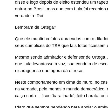
disse e logo depois de eleito estendeu um tapet
entrar no Brasil, mas que com Lula foi recebi
verdadeiro Rei.
Lembram de Ortega?
Que ele mantinha fotos abraçados com o ditado
seus cúmplices do TSE que tais fotos ficassem 
Mesmo sendo admirador e defensor de Ortega…
que Lula levantasse a voz, sua conduta de esc
nicaraguense que agora dá o troco.
Neste comportamento em cima do muro, no caso
na verdade, pelo menos o mundo democrático, re
calça curta… ficou ‘baratinado’, feito barata t
Claro que sempre pendendo para apoiar o amigo 