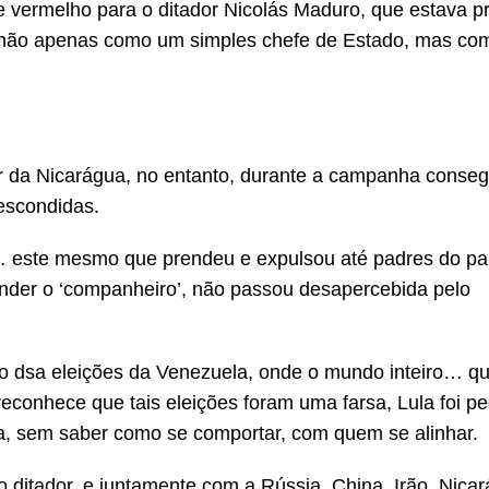
e vermelho para o ditador Nicolás Maduro, que estava p
do não apenas como um simples chefe de Estado, mas co
r da Nicarágua, no entanto, durante a campanha conse
escondidas.
 este mesmo que prendeu e expulsou até padres do pa
onder o ‘companheiro’, não passou desapercebida pelo
 dsa eleições da Venezuela, onde o mundo inteiro… q
conhece que tais eleições foram uma farsa, Lula foi p
onta, sem saber como se comportar, com quem se alinhar.
ditador, e juntamente com a Rússia, China, Irão, Nica