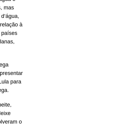
s, mas
 d’água,
 relação à
 países
lanas,
tega
epresentar
Lula para
ega.
eite,
deixe
olveram o