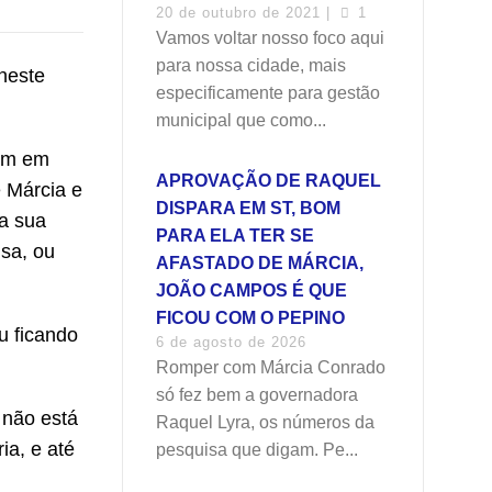
20 de outubro de 2021 |
1
Vamos voltar nosso foco aqui
para nossa cidade, mais
neste
especificamente para gestão
municipal que como...
vem em
APROVAÇÃO DE RAQUEL
e Márcia e
DISPARA EM ST, BOM
a sua
PARA ELA TER SE
nsa, ou
AFASTADO DE MÁRCIA,
JOÃO CAMPOS É QUE
FICOU COM O PEPINO
u ficando
6 de agosto de 2026
Romper com Márcia Conrado
só fez bem a governadora
, não está
Raquel Lyra, os números da
ia, e até
pesquisa que digam. Pe...