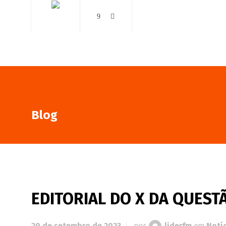
AO VIVO
NOTÍCIAS
Blog
EDITORIAL DO X DA QUESTÃ
29 de setembro de 2023
por
liderfm
em
Notí