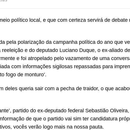
io político local, e que com certeza servirá de debate 
ada pela polarização da campanha política do ano que 
a reeleição e do deputado Luciano Duque, o ex-aliado d
armente e foi atropelado pelo vazamento de uma convers
aliada com informações sigilosas repassadas para impre
to fogo de monturo’.
m deles queria sair com a pecha de traidor, o que acabo
ante’, partido do ex-deputado federal Sebastião Oliveira
ormação de que o partido vai sim ter candidatura própr
ivos, vocês verão logo mais na nossa pauta.