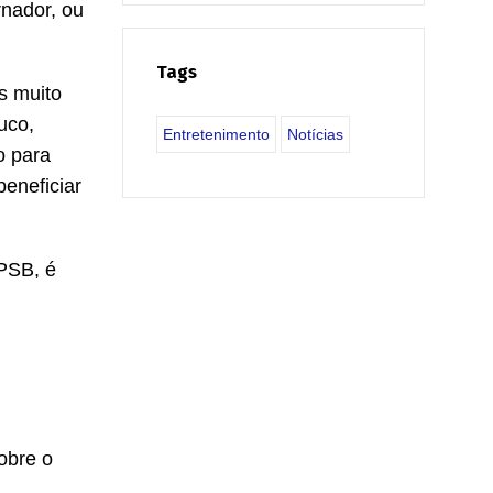
rnador, ou
Tags
s muito
uco,
Entretenimento
Notícias
o para
eneficiar
 PSB, é
obre o