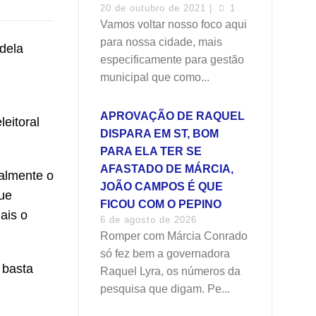
20 de outubro de 2021 |
1
Vamos voltar nosso foco aqui
para nossa cidade, mais
dela
especificamente para gestão
municipal que como...
APROVAÇÃO DE RAQUEL
eitoral
DISPARA EM ST, BOM
PARA ELA TER SE
AFASTADO DE MÁRCIA,
ralmente o
JOÃO CAMPOS É QUE
que
FICOU COM O PEPINO
ais o
6 de agosto de 2026
Romper com Márcia Conrado
só fez bem a governadora
 basta
Raquel Lyra, os números da
pesquisa que digam. Pe...