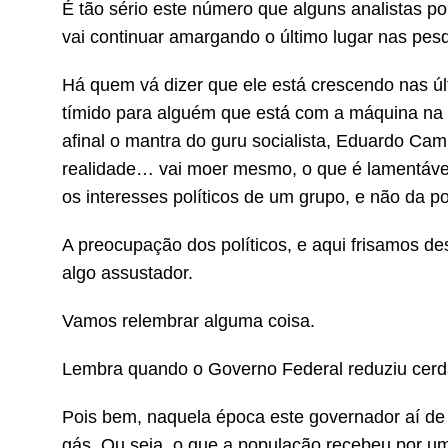
É tão sério este número que alguns analistas po
vai continuar amargando o último lugar nas pes
Há quem vá dizer que ele está crescendo nas ú
tímido para alguém que está com a máquina na 
afinal o mantra do guru socialista, Eduardo Cam
realidade… vai moer mesmo, o que é lamentável
os interesses políticos de um grupo, e não da p
A preocupação dos políticos, e aqui frisamos d
algo assustador.
Vamos relembrar alguma coisa.
Lembra quando o Governo Federal reduziu cerd
Pois bem, naquela época este governador aí d
gás. Ou seja, o que a população recebeu por 