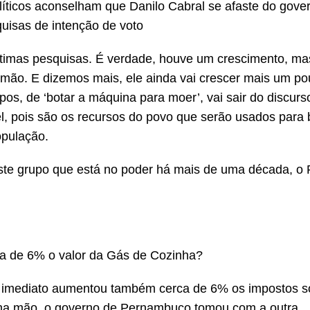
líticos aconselham que Danilo Cabral se afaste do gove
quisas de intenção de voto
ltimas pesquisas. É verdade, houve um crescimento, ma
mão. E dizemos mais, ele ainda vai crescer mais um po
pos, de ‘botar a máquina para moer’, vai sair do discurs
, pois são os recursos do povo que serão usados para b
opulação.
este grupo que está no poder há mais de uma década, o
a de 6% o valor da Gás de Cozinha?
e imediato aumentou também cerca de 6% os impostos s
uma mão, o governo de Pernambuco tomou com a outra.