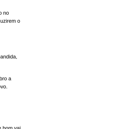
o no
duzirem o
bandida,
bro a
ovo.
e bom vai