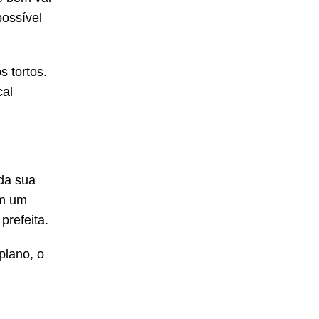
possível
s tortos.
cal
da sua
em um
prefeita.
plano, o