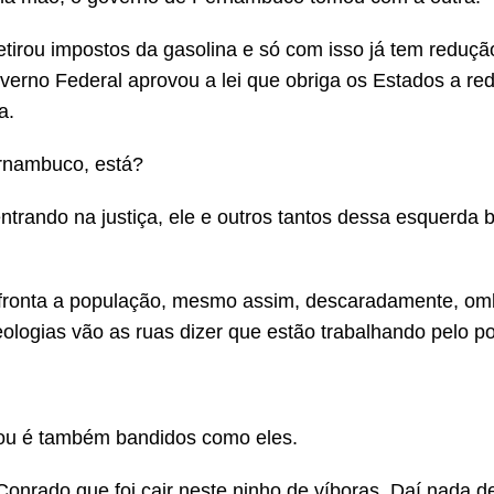
etirou impostos da gasolina e só com isso já tem reduçã
erno Federal aprovou a lei que obriga os Estados a re
a.
ernambuco, está?
trando na justiça, ele e outros tantos dessa esquerda 
afronta a população, mesmo assim, descaradamente, om
logias vão as ruas dizer que estão trabalhando pelo p
 ou é também bandidos como eles.
onrado que foi cair neste ninho de víboras. Daí nada d