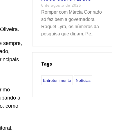
6 de agosto de 2026
Romper com Márcia Conrado
só fez bem a governadora
Raquel Lyra, os números da
liveira.
pesquisa que digam. Pe...
 e sempre,
tado,
incipais
Tags
Entretenimento
Notícias
primo
cupando a
co, como
toral,