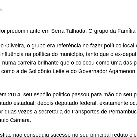
s
foi predominante em Serra Talhada. O grupo da Família O
Oliveira, o grupo era referência no fazer político local
nfluência na política do município, tanto que o ex-depu
 numa carreira brilhante que o colocou como uma das pr
ras como a de Solidônio Leite e do Governador Agamenon
 em 2014, seu espólio político passou para mão do seu 
deputado estadual, depois deputado federal, exatamente o
or duas vezes a secretaria de transportes de Pernambu
aulo Câmara.
ião não conseguiu sucesso no seu principal reduto elei