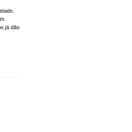
stado,
om
s já dão