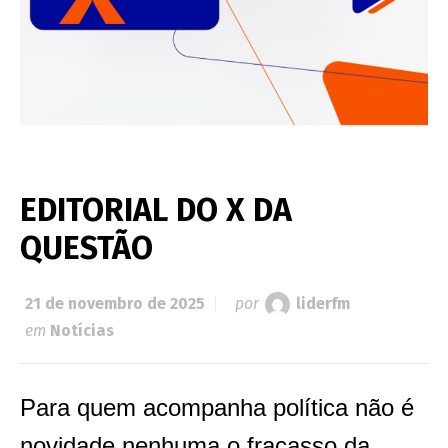
EDITORIAL DO X DA
QUESTÃO
21 de novembro de 2025
por
liderfm
em
Notícias
Para quem acompanha política não é
novidade nenhuma o fracasso da