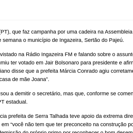
 (PT), que faz campanha por uma cadeira na Assembleia
de semana o município de Ingazeira, Sertão do Pajeú.
revistado na Rádio Ingazeira FM e falando sobre o assun
miu ter votado em Jair Bolsonaro para presidente e afi
ano disse que a prefeita Márcia Conrado agiu corretam
a casa de mãe Joana”.
usou a demitir o secretário, mas que, conforme se come
PT estadual.
ia prefeita de Serra Talhada teve apoio da extrema dire
e em “você não tem que ter preconceito na construção pol
a demissão do próprio primo por reconhecer o bom dese