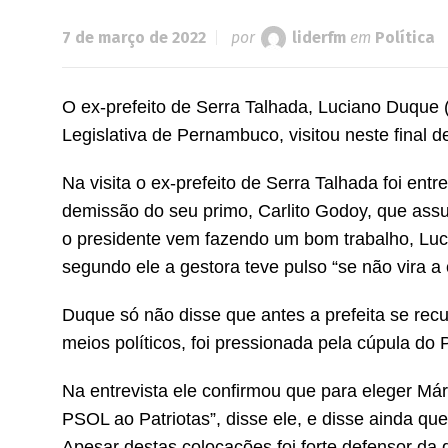
7 de março de 2022
por
liderfm
em
Política
O ex-prefeito de Serra Talhada, Luciano Duque
Legislativa de Pernambuco, visitou neste final 
Na visita o ex-prefeito de Serra Talhada foi ent
demissão do seu primo, Carlito Godoy, que assu
o presidente vem fazendo um bom trabalho, Luci
segundo ele a gestora teve pulso “se não vira 
Duque só não disse que antes a prefeita se rec
meios políticos, foi pressionada pela cúpula do 
Na entrevista ele confirmou que para eleger Márc
PSOL ao Patriotas”, disse ele, e disse ainda qu
Apesar destas colocações foi forte defensor d