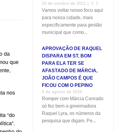
20 de outubro de 2021 |
1
Vamos voltar nosso foco aqui
para nossa cidade, mais
especificamente para gestão
municipal que como...
APROVAÇÃO DE RAQUEL
to da
DISPARA EM ST, BOM
rmou que
PARA ELA TER SE
ente,
AFASTADO DE MÁRCIA,
JOÃO CAMPOS É QUE
FICOU COM O PEPINO
6 de agosto de 2026
nta nos
Romper com Márcia Conrado
só fez bem a governadora
Raquel Lyra, os números da
ita “do
pesquisa que digam. Pe...
ítica”.
mpenho do