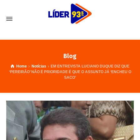
Blog
Home
Notícias
EM ENTREVISTA LUCIANO DUQUE DIZ QUE
‘PEREIRÃO’ NÃO É PRIORIDADE É QUE O ASSUNTO JÁ ‘ENCHEU O
SACO’