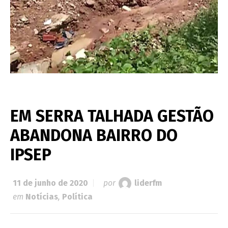
EM SERRA TALHADA GESTÃO
ABANDONA BAIRRO DO
IPSEP
11 de junho de 2020
por
liderfm
em
Notícias
,
Política