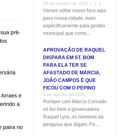
20 de outubro de 2021 |
1
Vamos voltar nosso foco aqui
para nossa cidade, mais
especificamente para gestão
 sua pré-
municipal que como...
dos
APROVAÇÃO DE RAQUEL
DISPARA EM ST, BOM
PARA ELA TER SE
ersária
AFASTADO DE MÁRCIA,
JOÃO CAMPOS É QUE
FICOU COM O PEPINO
6 de agosto de 2026
 Arraes e
Romper com Márcia Conrado
erindo a
só fez bem a governadora
Raquel Lyra, os números da
pesquisa que digam. Pe...
e paira no