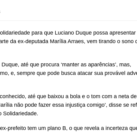
s
 Solidariedade para que Luciano Duque possa apresentar
parte da ex-deputada Marília Arraes, vem tirando o sono 
o Duque, até que procura ‘manter as aparências’, mas,
smo, e, sempre que pode busca atacar sua provável adv
á conhecido, até que baixou a bola e o tom com a neta de
lia não pode fazer essa injustiça comigo’, disse se ref
o Solidariedade.
 ex-prefeito tem um plano B, o que revela a incerteza qu