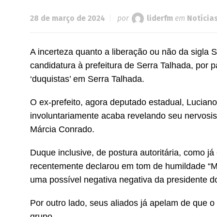
28 de março de 2024
por
liderfm
em
Notícia
A incerteza quanto a liberação ou não da sigla
candidatura à prefeitura de Serra Talhada, por 
‘duquistas’ em Serra Talhada.
O ex-prefeito, agora deputado estadual, Lucian
involuntariamente acaba revelando seu nervosi
Márcia Conrado.
Duque inclusive, de postura autoritária, como j
recentemente declarou em tom de humildade “Marí
uma possível negativa negativa da presidente d
Por outro lado, seus aliados já apelam de que o
grupo.