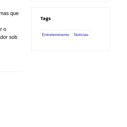
 mas que
Tags
r o
Entretenimento
Notícias
ador sob