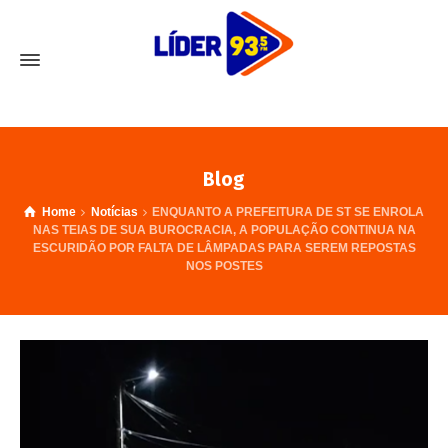
Blog
Home
Notícias
ENQUANTO A PREFEITURA DE ST SE ENROLA
NAS TEIAS DE SUA BUROCRACIA, A POPULAÇÃO CONTINUA NA
ESCURIDÃO POR FALTA DE LÂMPADAS PARA SEREM REPOSTAS
NOS POSTES