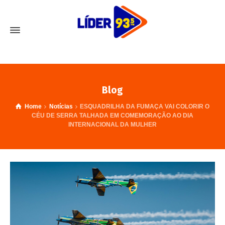
Blog
Home
Notícias
ESQUADRILHA DA FUMAÇA VAI COLORIR O
CÉU DE SERRA TALHADA EM COMEMORAÇÃO AO DIA
INTERNACIONAL DA MULHER