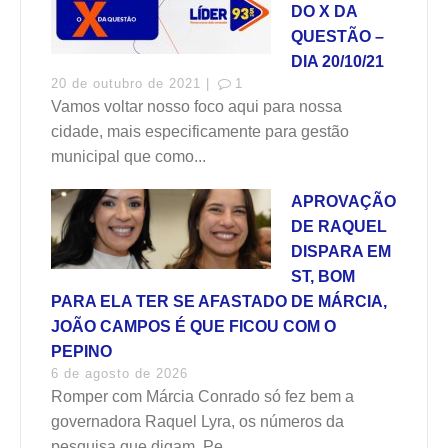
DO X DA
QUESTÃO –
DIA 20/10/21
20 de outubro de 2021 |
1
Vamos voltar nosso foco aqui para nossa
cidade, mais especificamente para gestão
municipal que como...
APROVAÇÃO
DE RAQUEL
DISPARA EM
ST, BOM
PARA ELA TER SE AFASTADO DE MÁRCIA,
JOÃO CAMPOS É QUE FICOU COM O
PEPINO
6 de agosto de 2026
Romper com Márcia Conrado só fez bem a
governadora Raquel Lyra, os números da
pesquisa que digam. Pe...