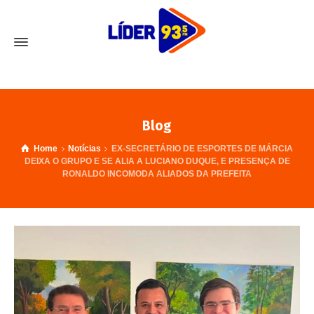
Blog
Home
Notícias
EX-SECRETÁRIO DE ESPORTES DE MÁRCIA
DEIXA O GRUPO E SE ALIA A LUCIANO DUQUE, E PRESENÇA DE
RONALDO INCOMODA ALIADOS DA PREFEITA