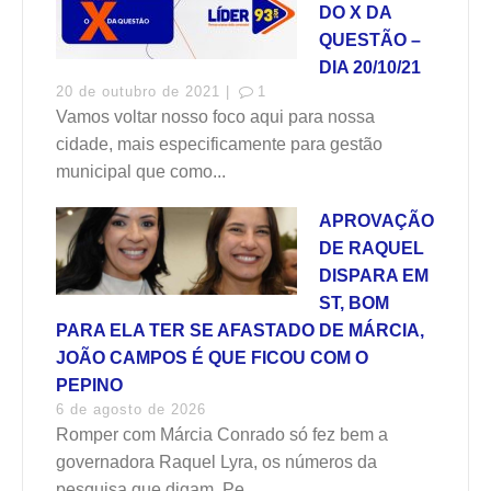
DO X DA
QUESTÃO –
DIA 20/10/21
20 de outubro de 2021 |
1
Vamos voltar nosso foco aqui para nossa
cidade, mais especificamente para gestão
municipal que como...
APROVAÇÃO
DE RAQUEL
DISPARA EM
ST, BOM
PARA ELA TER SE AFASTADO DE MÁRCIA,
JOÃO CAMPOS É QUE FICOU COM O
PEPINO
6 de agosto de 2026
Romper com Márcia Conrado só fez bem a
governadora Raquel Lyra, os números da
pesquisa que digam. Pe...