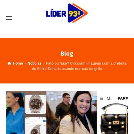
Blog
Home
Notícias
Fato ou fake? Circulam imagens com a prefeita
de Serra Talhada usando marcas de grife